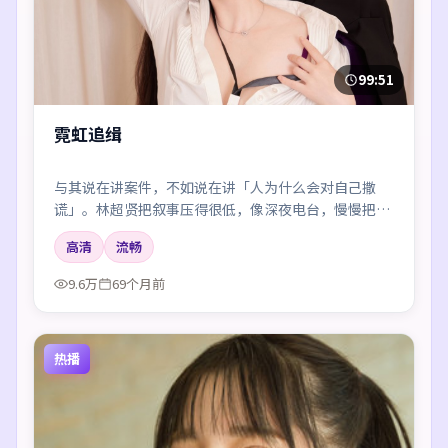
99:51
霓虹追缉
与其说在讲案件，不如说在讲「人为什么会对自己撒
谎」。林超贤把叙事压得很低，像深夜电台，慢慢把听
众引进雾里。
高清
流畅
9.6万
69个月前
热播