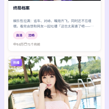
终局档案
娱乐性拉满：追车、对峙、嘴炮齐飞，同时还不忘埋
梗。看完会想和网友一起吐槽「这也太离谱了吧——但
好爽」。
高清
流畅
9.8万
71个月前
热播