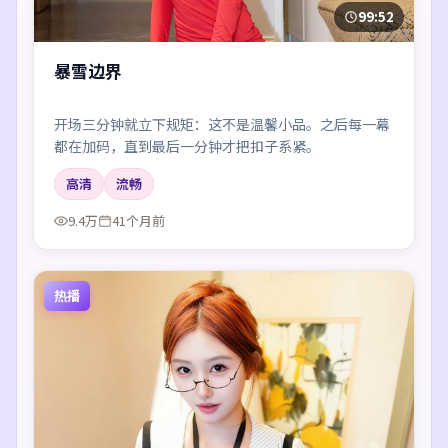
99:52
暴雪边界
开场三分钟就立下规矩：这不是温馨小品。之后每一幕
都在加码，直到最后一分钟才把扣子系紧。
高清
流畅
9.4万
41个月前
热播