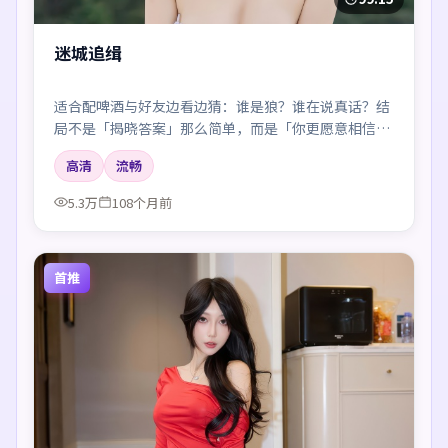
迷城追缉
适合配啤酒与好友边看边猜：谁是狼？谁在说真话？结
局不是「揭晓答案」那么简单，而是「你更愿意相信
谁」。
高清
流畅
5.3万
108个月前
首推