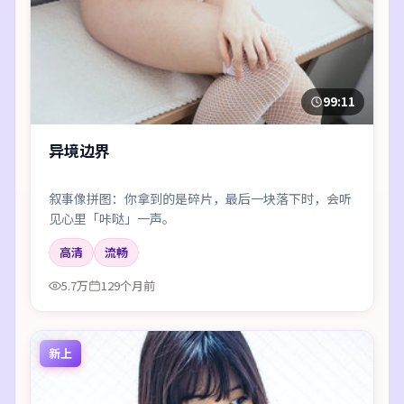
99:11
异境边界
叙事像拼图：你拿到的是碎片，最后一块落下时，会听
见心里「咔哒」一声。
高清
流畅
5.7万
129个月前
新上