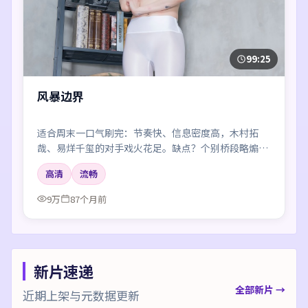
99:25
风暴边界
适合周末一口气刷完：节奏快、信息密度高，木村拓
哉、易烊千玺的对手戏火花足。缺点？个别桥段略煽情
——但瑕不掩瑜。
高清
流畅
9万
87个月前
新片速递
全部新片 →
近期上架与元数据更新