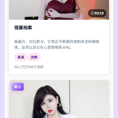
99:58
银翼档案
画面冷、对白更冷。它用近乎新闻的克制讲述极端情
境，反而让观众在心里替角色尖叫。
高清
流畅
2.7万
49个月前
新上