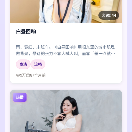
99:44
白昼回响
雨、霓虹、末班车。《白昼回响》用很东亚的城市肌理
做背景，悬疑的张力不靠大喊大叫，而靠「差一点就说
出口」的沉默。
高清
流畅
9万
87个月前
热播