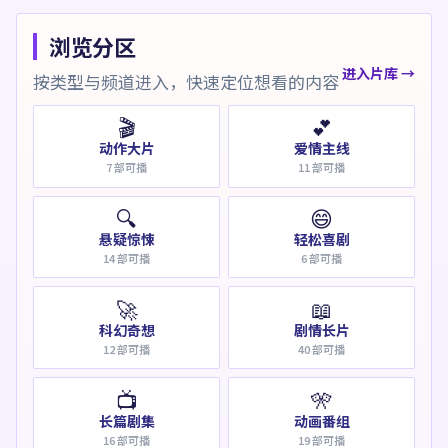
浏览分区
进入片库 →
按类型与频道进入，快速定位想看的内容
🎬
💕
动作大片
爱情主线
7
部可播
11
部可播
🔍
😄
悬疑惊悚
轻松喜剧
14
部可播
6
部可播
🚀
📖
科幻奇想
剧情长片
12
部可播
40
部可播
📺
🎌
长篇剧集
动画番组
16
部可播
19
部可播