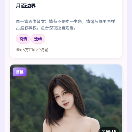
月面边界
像一篇影像散文：情节不是唯一主角，情绪与氛围同样
占据叙事权。适合深夜独自观看。
高清
流畅
8.5万
82个月前
首推
99:15