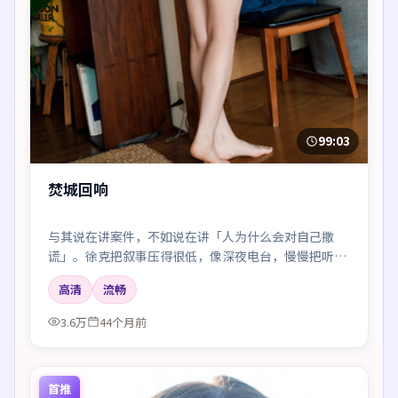
99:03
焚城回响
与其说在讲案件，不如说在讲「人为什么会对自己撒
谎」。徐克把叙事压得很低，像深夜电台，慢慢把听众
引进雾里。
高清
流畅
3.6万
44个月前
首推