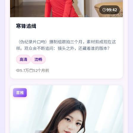
99:42
寒锋追缉
（伪纪录片口吻）摄制组跟拍三个月，素材剪成现在这
样。观众会不断追问：镜头之外，还藏着谁的版本？
高清
流畅
5.7万
52个月前
首推