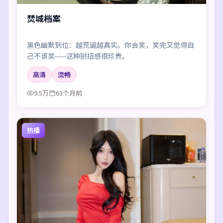
焚城档案
黑色幽默到位：越荒诞越真实。你会笑，笑完又觉得自
己不该笑——这种别扭感很珍贵。
高清
流畅
9.5万
63个月前
热播