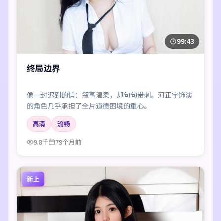
99:43
终局边界
像一封迟到的信：叙事温柔，却句句带刺。河正宇饰演
的角色几乎承担了全片道德困境的重心。
高清
流畅
9.8千
79个月前
新上