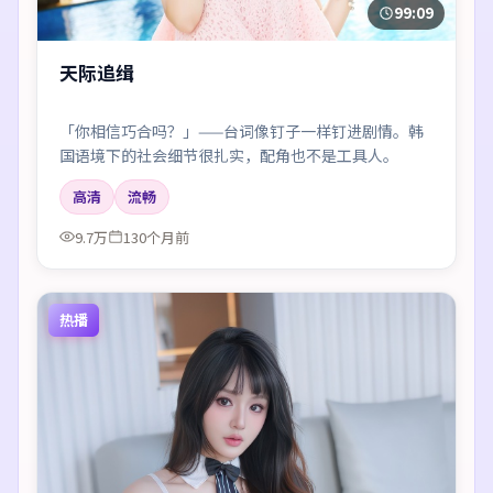
99:09
天际追缉
「你相信巧合吗？」——台词像钉子一样钉进剧情。韩
国语境下的社会细节很扎实，配角也不是工具人。
高清
流畅
9.7万
130个月前
热播