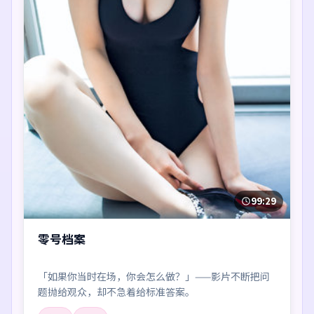
99:29
零号档案
「如果你当时在场，你会怎么做？」——影片不断把问
题抛给观众，却不急着给标准答案。