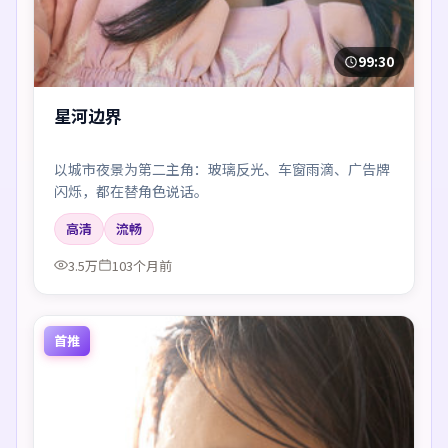
99:30
星河边界
以城市夜景为第二主角：玻璃反光、车窗雨滴、广告牌
闪烁，都在替角色说话。
高清
流畅
3.5万
103个月前
首推