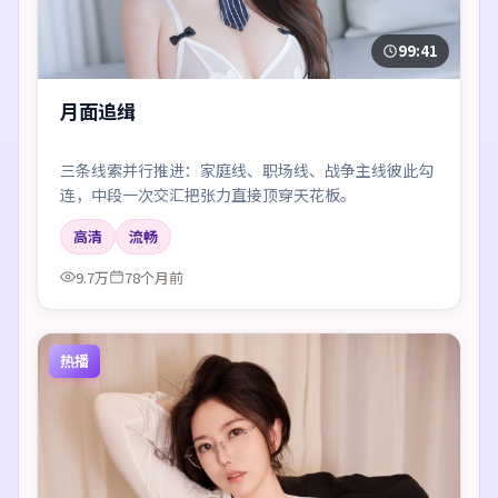
99:41
月面追缉
三条线索并行推进：家庭线、职场线、战争主线彼此勾
连，中段一次交汇把张力直接顶穿天花板。
高清
流畅
9.7万
78个月前
热播